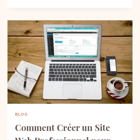
EN
LIGNE
AVEC
WORDPRESS
:
LES
ÉTAPES
CLÉS
POUR
RÉUSSIR
SON
E-
COMMERCE
BLOG
Comment Créer un Site