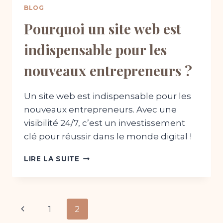
BLOG
Pourquoi un site web est
indispensable pour les
nouveaux entrepreneurs ?
Un site web est indispensable pour les
nouveaux entrepreneurs. Avec une
visibilité 24/7, c’est un investissement
clé pour réussir dans le monde digital !
POURQUOI
LIRE LA SUITE
UN
SITE
WEB
EST
Navigation
Page
1
2
INDISPENSABLE
POUR