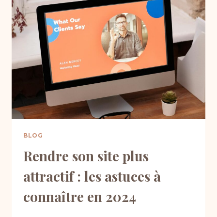
ABSOLUMENT
QUAND
ON
CRÉE
SON
1ER
SITE
WEB
(ET
COMMENT
LES
CORRIGER)
BLOG
Rendre son site plus
attractif : les astuces à
connaître en 2024