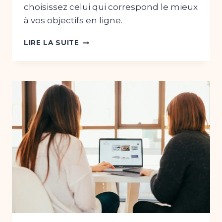
choisissez celui qui correspond le mieux
à vos objectifs en ligne.
LES
LIRE LA SUITE
DIFFÉRENTS
TYPES
DE
SITES
WEB,
QUELLE
SOLUTION
INDISPENSABLE
CHOISIR
?