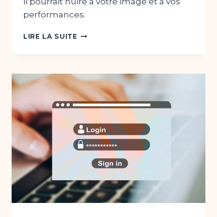
il pourrait nuire à votre image et à vos
performances.
REFONTE
LIRE LA SUITE
DE
SITE
WEB
:
LES
SIGNES
QU’IL
EST
TEMPS
DE
MODERNISER
VOTRE
SITE