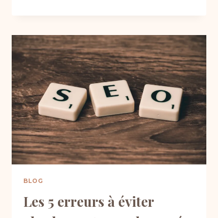
SON
SITE
WORDPRESS
:
LES
ERREURS
À
NE
PAS
COMMETTRE
BLOG
Les 5 erreurs à éviter