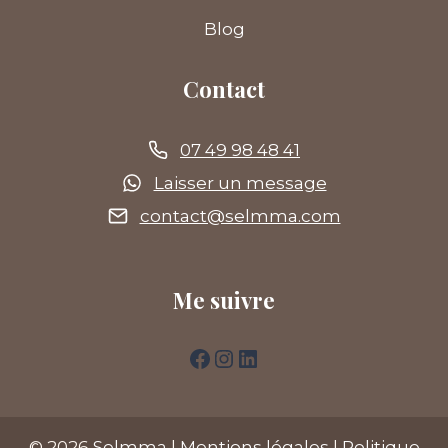
Blog
Contact
07 49 98 48 41
Laisser un message
contact@selmma.com
Me suivre
Facebook
Instagram
LinkedIn
© 2026
Selmma
|
Mentions légales
|
Politique