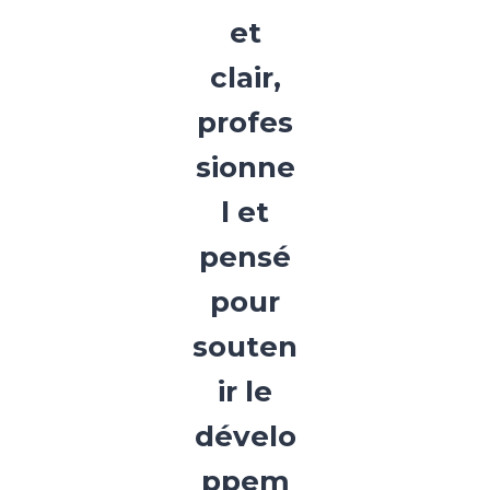
et
clair,
profes
sionne
l et
pensé
pour
souten
ir le
dévelo
ppem