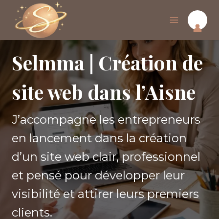
Aller
au
👤
contenu
Selmma | Création de
site web dans l’Aisne
J’accompagne les entrepreneurs
en lancement dans la création
d’un site web clair, professionnel
et pensé pour développer leur
visibilité et attirer leurs premiers
clients.