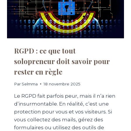
O
C
M
C
M
U
E
E
N
I
T
L
L
D
’
E
RGPD : ce que tout
O
V
P
solopreneur doit savoir pour
O
T
T
I
rester en règle
R
M
E
I
S
Par
Selmma
18 novembre 2025
S
I
E
Le RGPD fait parfois peur, mais il n’a rien
T
R
E
d’insurmontable. En réalité, c’est une
?
W
protection pour vous et vos visiteurs. Si
E
vous collectez des mails, gérez des
B
:
formulaires ou utilisez des outils de