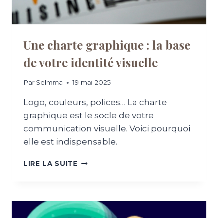
I
S
G
I
N
T
E
E
Une charte graphique : la base
W
de votre identité visuelle
E
B
D
Par
Selmma
19 mai 2025
O
I
Logo, couleurs, polices… La charte
T
graphique est le socle de votre
Ê
communication visuelle. Voici pourquoi
T
R
elle est indispensable.
E
M
U
LIRE LA SUITE
O
N
B
E
I
C
L
H
E
A