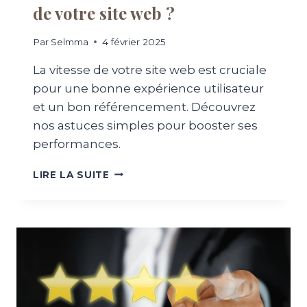
de votre site web ?
B
A
B
Par
Selmma
4 février 2025
O
R
La vitesse de votre site web est cruciale
D
pour une bonne expérience utilisateur
A
et un bon référencement. Découvrez
B
L
nos astuces simples pour booster ses
E
performances.
P
O
C
LIRE LA SUITE
U
O
R
M
U
M
N
E
E
N
P
T
R
A
É
M
S
É