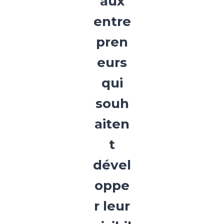
aux
entre
pren
eurs
qui
souh
aiten
t
dével
oppe
r leur