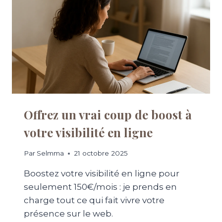
R
:
?
E
L
S
’
T
A
E
R
R
T
E
D
N
E
R
T
È
R
G
A
Offrez un vrai coup de boost à
L
N
E
votre visibilité en ligne
S
F
O
Par
Selmma
21 octobre 2025
R
M
Boostez votre visibilité en ligne pour
E
seulement 150€/mois : je prends en
R
charge tout ce qui fait vivre votre
U
N
présence sur le web.