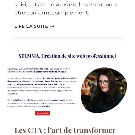
P
suivi, cet article vous explique tout pour
O
être conforme, simplement.
U
R
R
LIRE LA SUITE
Q
G
U
P
O
D
I
:
E
C
L
E
L
Q
E
U
E
E
S
T
T
O
C
U
R
T
U
S
C
O
I
L
Les CTA : l’art de transformer
A
O
L