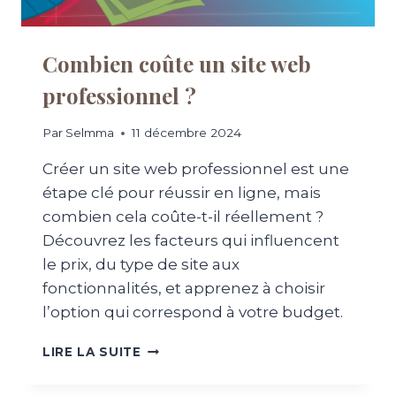
L
A
M
Combien coûte un site web
A
professionnel ?
I
N
T
Par
Selmma
11 décembre 2024
E
N
Créer un site web professionnel est une
A
étape clé pour réussir en ligne, mais
N
combien cela coûte-t-il réellement ?
C
E
Découvrez les facteurs qui influencent
le prix, du type de site aux
fonctionnalités, et apprenez à choisir
l’option qui correspond à votre budget.
C
LIRE LA SUITE
O
M