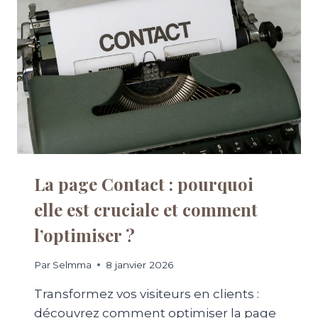
E
M
Y
B
U
S
I
N
E
S
S
:
La page Contact : pourquoi
L
elle est cruciale et comment
’
O
l’optimiser ?
U
T
I
Par
Selmma
8 janvier 2026
L
Transformez vos visiteurs en clients :
G
R
découvrez comment optimiser la page