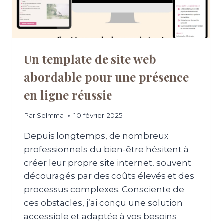
I
S
I
R
W
O
Un template de site web
R
abordable pour une présence
D
P
en ligne réussie
R
E
S
Par
Selmma
10 février 2025
S
Depuis longtemps, de nombreux
P
O
professionnels du bien-être hésitent à
U
créer leur propre site internet, souvent
R
découragés par des coûts élevés et des
C
R
processus complexes. Consciente de
É
ces obstacles, j’ai conçu une solution
E
accessible et adaptée à vos besoins
R