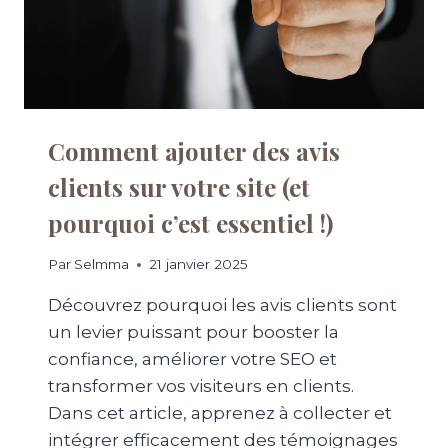
E
L
N
I
C
O
E
R
E
E
N
R
L
L
Comment ajouter des avis
I
A
G
clients sur votre site (et
V
N
I
pourquoi c’est essentiel !)
E
T
R
E
É
S
Par
Selmma
21 janvier 2025
U
S
S
Découvrez pourquoi les avis clients sont
E
S
D
un levier puissant pour booster la
I
E
confiance, améliorer votre SEO et
E
V
transformer vos visiteurs en clients.
O
T
Dans cet article, apprenez à collecter et
R
intégrer efficacement des témoignages