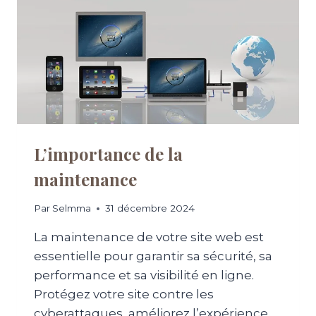
(
C
E
H
T
O
P
I
O
S
U
I
R
R
Q
L
U
E
O
B
L’importance de la
I
O
C
maintenance
N
’
H
E
É
Par
Selmma
31 décembre 2024
S
B
T
E
La maintenance de votre site web est
E
R
S
essentielle pour garantir sa sécurité, sa
G
S
performance et sa visibilité en ligne.
E
E
U
Protégez votre site contre les
N
R
cyberattaques, améliorez l’expérience
T