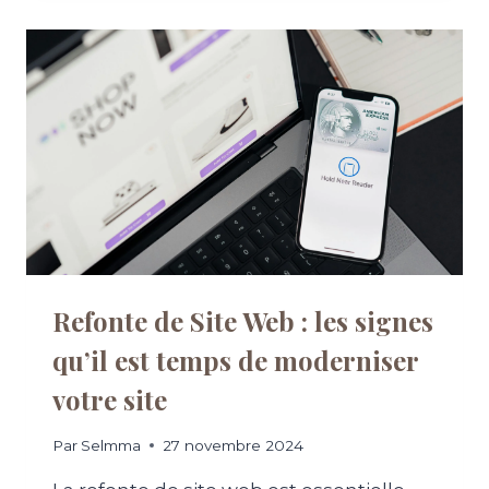
B
I
E
N
C
O
Û
T
E
U
N
S
I
T
Refonte de Site Web : les signes
E
qu’il est temps de moderniser
W
E
votre site
B
P
R
Par
Selmma
27 novembre 2024
O