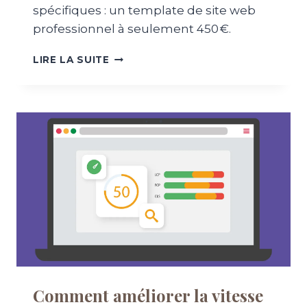
spécifiques : un template de site web
U
N
professionnel à seulement 450 €.
S
I
U
LIRE LA SUITE
T
N
E
T
W
E
E
M
B
P
S
L
U
A
R
T
-
E
M
D
E
E
S
S
U
I
R
T
E
E
?
W
Comment améliorer la vitesse
E