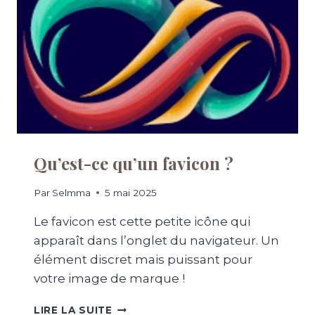
-
R
F
T
R
E
I
G
E
R
N
A
D
P
L
H
Y
I
?
Q
U
Qu’est-ce qu’un favicon ?
E
:
Par
Selmma
5 mai 2025
L
A
Le favicon est cette petite icône qui
B
apparaît dans l’onglet du navigateur. Un
A
S
élément discret mais puissant pour
E
votre image de marque !
D
E
Q
LIRE LA SUITE