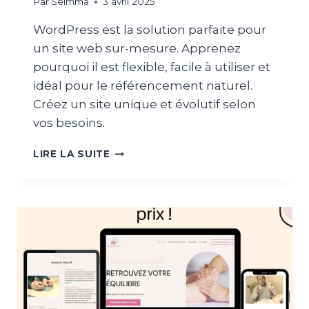
Par
Selmma
3 avril 2025
WordPress est la solution parfaite pour
un site web sur-mesure. Apprenez
pourquoi il est flexible, facile à utiliser et
idéal pour le référencement naturel.
Créez un site unique et évolutif selon
vos besoins.
P
LIRE LA SUITE
O
U
R
Q
U
O
I
C
H
O