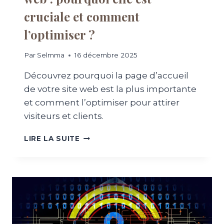
I
U
B
cruciale et comment
O
I
I
l’optimiser ?
L
E
I
L
T
Par
Selmma
16 décembre 2025
L
É
E
L
Découvrez pourquoi la page d’accueil
E
O
de votre site web est la plus importante
S
C
T
et comment l’optimiser pour attirer
A
C
visiteurs et clients.
L
R
E
U
L
LIRE LA SUITE
C
A
I
P
A
A
L
G
E
E
E
D
T
’
C
A