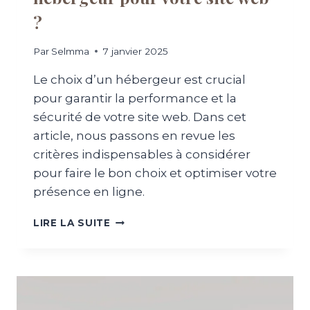
I
?
S
C
L
Par
Selmma
7 janvier 2025
I
Le choix d’un hébergeur est crucial
E
N
pour garantir la performance et la
T
sécurité de votre site web. Dans cet
S
article, nous passons en revue les
S
U
critères indispensables à considérer
R
pour faire le bon choix et optimiser votre
V
présence en ligne.
O
T
C
LIRE LA SUITE
R
O
E
M
S
M
I
E
T
N
E
T