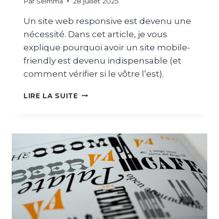
Par
Selmma
28 juillet 2025
S
T
Un site web responsive est devenu une
À
nécessité. Dans cet article, je vous
V
explique pourquoi avoir un site mobile-
O
T
friendly est devenu indispensable (et
R
comment vérifier si le vôtre l’est).
E
V
P
LIRE LA SUITE
I
O
S
U
I
R
B
Q
I
U
L
O
I
I
T
V
É
O
E
T
N
R
L
E