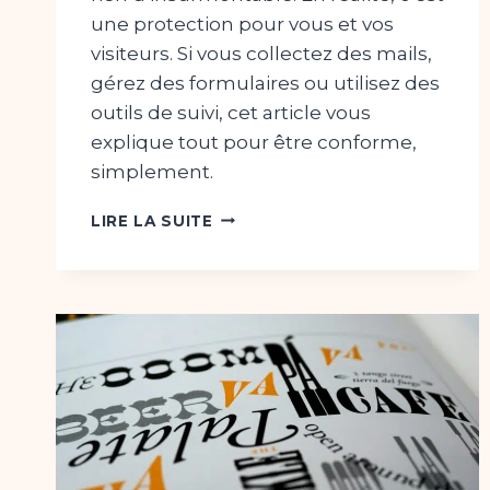
une protection pour vous et vos
visiteurs. Si vous collectez des mails,
gérez des formulaires ou utilisez des
outils de suivi, cet article vous
explique tout pour être conforme,
simplement.
RGPD
LIRE LA SUITE
:
CE
QUE
TOUT
SOLOPRENEUR
DOIT
SAVOIR
POUR
RESTER
EN
RÈGLE