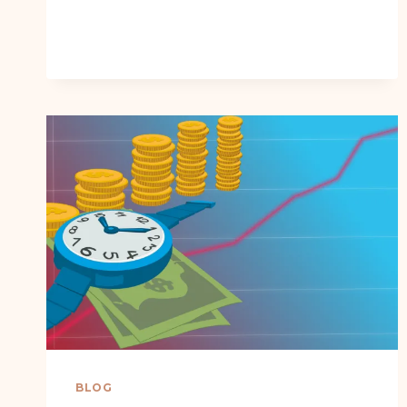
CHARTE
GRAPHIQUE
:
LA
BASE
DE
VOTRE
IDENTITÉ
VISUELLE
BLOG