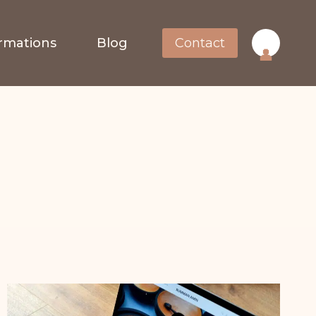
rmations
Blog
Contact
👤