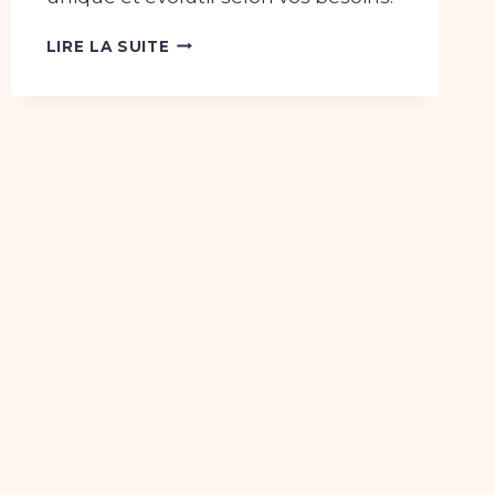
POURQUOI
LIRE LA SUITE
CHOISIR
WORDPRESS
POUR
CRÉER
UN
SITE
WEB
SUR-
MESURE
?