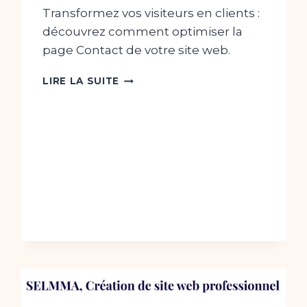
Transformez vos visiteurs en clients :
découvrez comment optimiser la
page Contact de votre site web.
LA
LIRE LA SUITE
PAGE
CONTACT
:
POURQUOI
ELLE
EST
CRUCIALE
ET
COMMENT
L’OPTIMISER
?