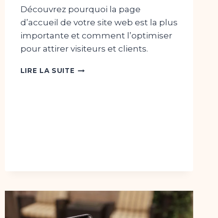
Découvrez pourquoi la page
d’accueil de votre site web est la plus
importante et comment l’optimiser
pour attirer visiteurs et clients.
LA
LIRE LA SUITE
PAGE
D’ACCUEIL
DE
VOTRE
SITE
WEB
:
POURQUOI
ELLE
EST
CRUCIALE
ET
COMMENT
L’OPTIMISER