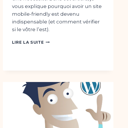
vous explique pourquoi avoir un site
mobile-friendly est devenu
indispensable (et comment vérifier
si le vôtre l’est).
POURQUOI
LIRE LA SUITE
VOTRE
SITE
WEB
DOIT
ÊTRE
MOBILE-
FRIENDLY
?