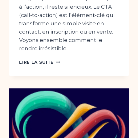
à l’action, il reste silencieux. Le CTA
(call-to-action) est l’élément-clé qui
transforme une simple visite en
contact, en inscription ou en vente.
Voyons ensemble comment le
rendre irrésistible.
LES
LIRE LA SUITE
CTA
:
L’ART
DE
TRANSFORMER
UN
VISITEUR
EN
CLIENT